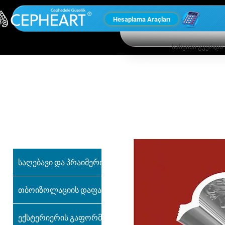
Hesaplama Araçları
საწყისი გვერდი
ჩვენი სხვა
პროდუქტები
საღებავი და პრაიმერი
თბოიზოლაციის დაფა
ექსტერიერის გაფორმება