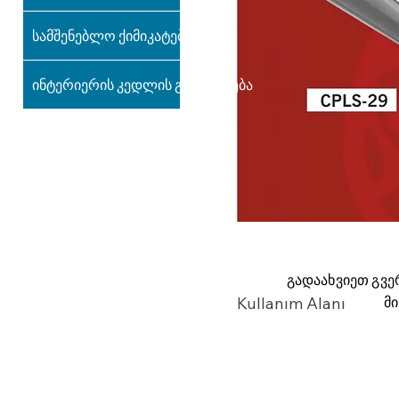
სამშენებლო ქიმიკატები
ინტერიერის კედლის გაფორმება
გადაახვიეთ გვე
მ
Kullanım Alanı