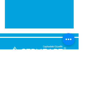
Montaj sırasında eviniz
kirlenmez. Yapıştırıcıyı su ile
temizleyebilirsiniz. Ellerinize
zararlı değildir.
Kartonpiyeri aparat içerisine
yerleştirin sağ iç köşe için sağ
tarafın alt köşelerini kesin.
Kartonpiyeri aparat içerisine
yerleştirin sol iç köşe için sol
tarafın alt köşelerini kesin.
Dış köşe sağ ve sol kesim (baca,
kiriş): aparata sağ taraftan
გამოგვიგზავნეთ შეტყობინება,
sürülüp üst köşeden sol
მოდით დაგიბრუნდეთ
taraftan sürülüp üst
დაუყოვნებლივ.
köşesinden kesilir.
DİKKAT: Kesim yaparken