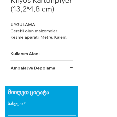
Kilyos Kartonpiyer
(13,2*4,8 cm)
UYGULAMA
Gerekli olan malzemeler
Kesme aparatı, Metre, Kalem,
maket bıçağı, ıspatula, plastik
kart ve merdiven
Kullanım Alanı
Ambalaj ve Depolama
Modeline göre duvar üzerinde
kalem veya iple işaretleme
yapın (8-10-12 cm ) gibi
მიიღეთ ციტატა
Kornişin önüne 2 cm’lik
işaretleme yapın Perdenin rahat
სახელი
çalışması için
Renkli ip varsa işaretlemeden