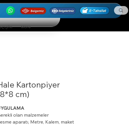
ნალური
More
Hale Kartonpiyer
(8*8 cm)
UYGULAMA
erekli olan malzemeler
esme aparatı, Metre, Kalem, maket
ıçağı, ıspatula, plastik kart ve