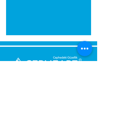
გამოგვიგზავნეთ შეტყობინება,
მოდით დაგიბრუნდეთ
დაუყოვნებლივ.