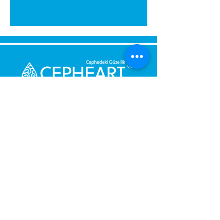
გამოგვიგზავნეთ შეტყობინება,
მოდით დაგიბრუნდეთ
დაუყოვნებლივ.
შენი მესიჯი