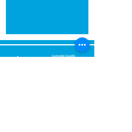
გამოგვიგზავნეთ შეტყობინება,
მოდით დაგიბრუნდეთ
დაუყოვნებლივ.