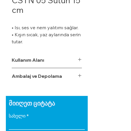
CSTN 05 Sütun 15
cm
• Isı, ses ve nem yalıtımı sağlar.
• Kışın sıcak, yaz aylarında serin
tutar.
• Özel bir zemine ihtiyaç
duymaz.
Kullanım Alanı
• Boyalı veya boyasız tüm
yüzeylere uygulanabilir.
Ambalaj ve Depolama
• Uygulaması kolaydır.
• Su, rutubet ve nem geçirme
oranı %3,5'tur.
• Ekonomiktir.
მიიღეთ ციტატა
• Zamanla izolasyon özelliğini
yitirmez.
სახელი
• Darbe emici özelliğe sahiptir.
• Zehirli gazlar içermez.