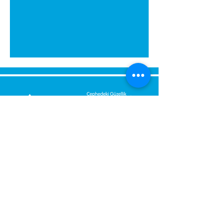
გამოგვიგზავნეთ შეტყობინება,
მოდით დაგიბრუნდეთ
დაუყოვნებლივ.