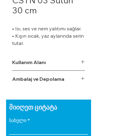
CSTN 03 Sütun
30 cm
• Isı, ses ve nem yalıtımı sağlar.
• Kışın sıcak, yaz aylarında serin
tutar.
• Özel bir zemine ihtiyaç
duymaz.
Kullanım Alanı
• Boyalı veya boyasız tüm
yüzeylere uygulanabilir.
Ambalaj ve Depolama
• Uygulaması kolaydır.
• Su, rutubet ve nem geçirme
oranı %3,5'tur.
• Ekonomiktir.
მიიღეთ ციტატა
• Zamanla izolasyon özelliğini
yitirmez.
სახელი
• Darbe emici özelliğe sahiptir.
• Zehirli gazlar içermez.