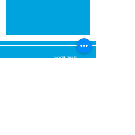
გამოგვიგზავნეთ შეტყობინება,
მოდით დაგიბრუნდეთ
დაუყოვნებლივ.