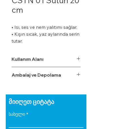
CSTN 01 Sütun 20
cm
• Isı, ses ve nem yalıtımı sağlar.
• Kışın sıcak, yaz aylarında serin
tutar.
• Özel bir zemine ihtiyaç
duymaz.
Kullanım Alanı
• Boyalı veya boyasız tüm
yüzeylere uygulanabilir.
Ambalaj ve Depolama
• Uygulaması kolaydır.
• Su, rutubet ve nem geçirme
oranı %3,5'tur.
• Ekonomiktir.
მიიღეთ ციტატა
• Zamanla izolasyon özelliğini
yitirmez.
სახელი
• Darbe emici özelliğe sahiptir.
• Zehirli gazlar içermez.