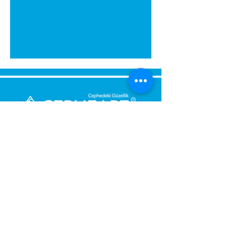
გამოგვიგზავნეთ შეტყობინება,
მოდით დაგიბრუნდეთ
დაუყოვნებლივ.