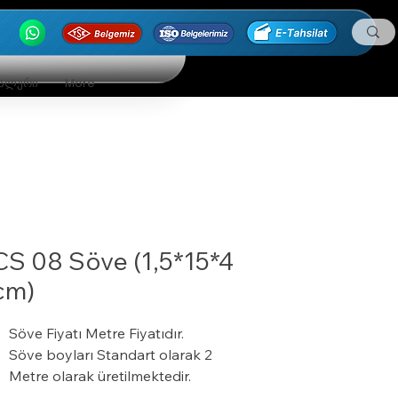
ნალური
More
CS 08 Söve (1,5*15*4
cm)
Söve Fiyatı Metre Fiyatıdır.
Söve boyları Standart olarak 2
Metre olarak üretilmektedir.
24 Dansite ( kg/m³ ) ısı yalıtım