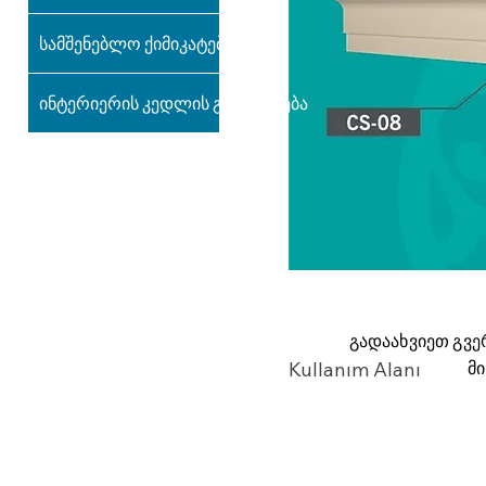
სამშენებლო ქიმიკატები
ინტერიერის კედლის გაფორმება
გადაახვიეთ გვე
მ
Kullanım Alanı