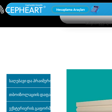
Hesaplama Araçları
საწყისი გვერდი
ჩვენი სხვა
პროდუქტები
საღებავი და პრაიმერი
თბოიზოლაციის დაფა
ექსტერიერის გაფორმება