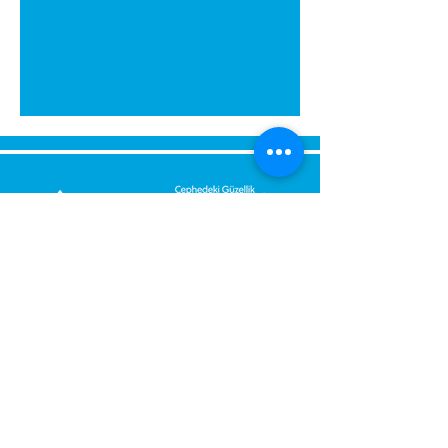
გამოგვიგზავნეთ შეტყობინება,
მოდით დაგიბრუნდეთ
დაუყოვნებლივ.