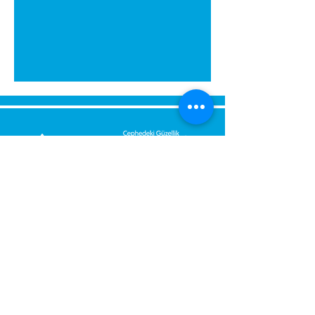
გამოგვიგზავნეთ შეტყობინება,
მოდით დაგიბრუნდეთ
დაუყოვნებლივ.