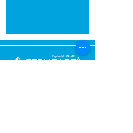
გამოგვიგზავნეთ შეტყობინება,
მოდით დაგიბრუნდეთ
დაუყოვნებლივ.