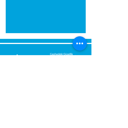
გამოგვიგზავნეთ შეტყობინება,
მოდით დაგიბრუნდეთ
დაუყოვნებლივ.