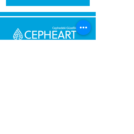
გამოგვიგზავნეთ შეტყობინება,
მოდით დაგიბრუნდეთ
დაუყოვნებლივ.
შენი მესიჯი
ტელეფონის ნომერი