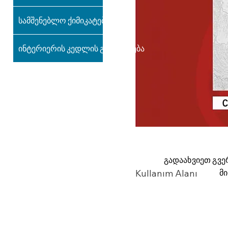
სამშენებლო ქიმიკატები
ინტერიერის კედლის გაფორმება
გადაახვიეთ გვე
მ
Kullanım Alanı