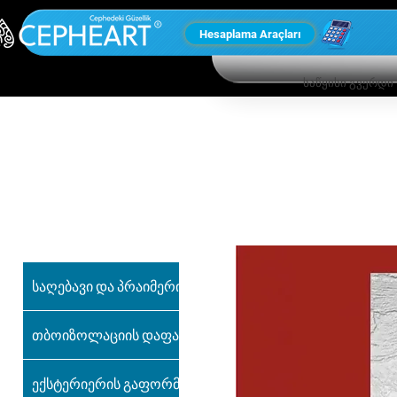
Hesaplama Araçları
საწყისი გვერდი
ჩვენი სხვა
პროდუქტები
საღებავი და პრაიმერი
თბოიზოლაციის დაფა
ექსტერიერის გაფორმება