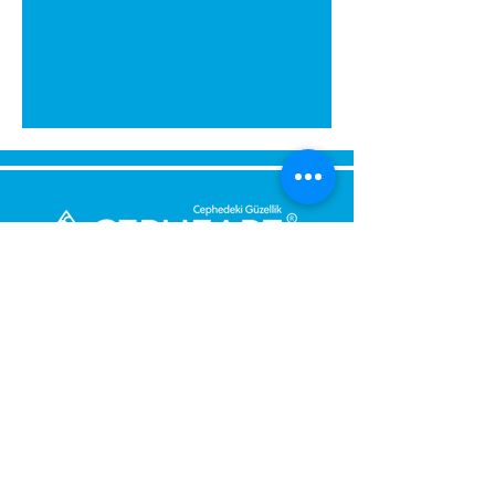
kurşunkalem, maket bıçağı
Strafor/Kartonpiyer Yapıştırıcısı
Maskeleme Bandı Sprey Akrilik
Boya veya Akrilik Boya ile Fırça
Ürün Kodu: CPG-701 SARAYLI
Ebat: ÇAP 68 cm
გამოგვიგზავნეთ შეტყობინება,
მოდით დაგიბრუნდეთ
დაუყოვნებლივ.