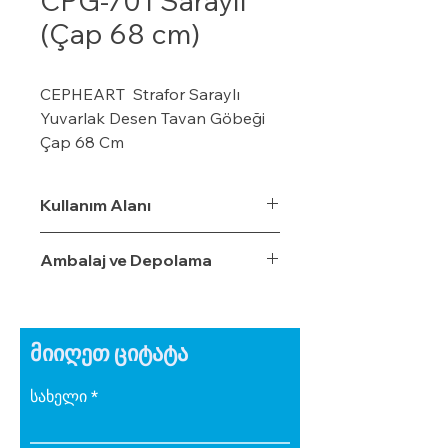
CPG-701 Saraylı
(Çap 68 cm)
CEPHEART Strafor Saraylı
Yuvarlak Desen Tavan Göbeği
Çap 68 Cm
· CEPHEART Strafor
Tavan Göbeği Tavan göbeğini,
Kullanım Alanı
odanızın dekorasyonunu
tamamlamak için
Ambalaj ve Depolama
avize/aydınlatma altında
kullanabilirsiniz.
· Hatta biraz yaratıcılık
ve kendi stilinizi ortaya çıkarmak
მიიღეთ ციტატა
isterseniz boyayabilirsiniz.
· Hafif ve boyanabilir bir
სახელი
malzeme olan %100 Ekspande
Polistirenden üretilmiştir.