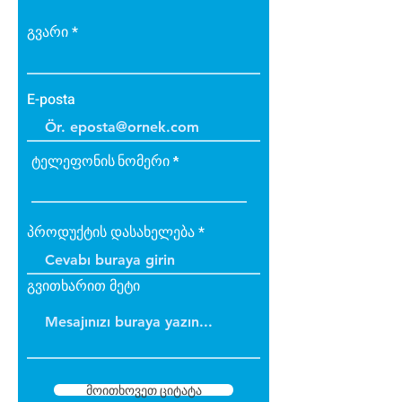
გვარი
E-posta
ტელეფონის ნომერი
პროდუქტის დასახელება
გვითხარით მეტი
მოითხოვეთ ციტატა