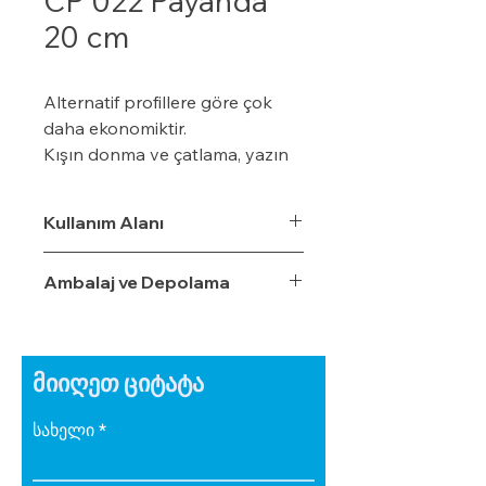
CP 022 Payanda
20 cm
Alternatif profillere göre çok
daha ekonomiktir.
Kışın donma ve çatlama, yazın
yumuşama ve sarkma yapmaz.
Yalıtım sistemine tam
Kullanım Alanı
uyumludur.
Çok hızlı ve pratik uygulanabilir.
Ambalaj ve Depolama
Hafiftir, binaya yük getirmez.
Dış koşullara son derece
dayanıklıdır.
Sudan, nemden, dondan ve
მიიღეთ ციტატა
Güneş ışınlarından etkilenmez.
სახელი