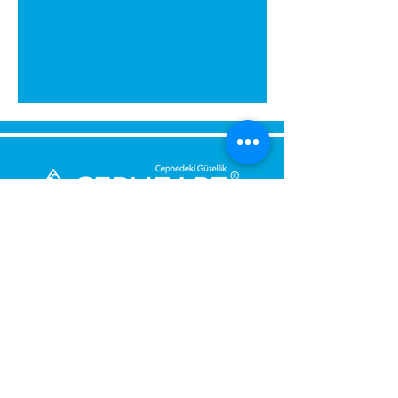
გამოგვიგზავნეთ შეტყობინება,
მოდით დაგიბრუნდეთ
დაუყოვნებლივ.