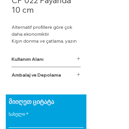
CP 022 Payanda
10 cm
Alternatif profillere göre çok
daha ekonomiktir.
Kışın donma ve çatlama, yazın
yumuşama ve sarkma yapmaz.
Yalıtım sistemine tam
Kullanım Alanı
uyumludur.
Çok hızlı ve pratik uygulanabilir.
Ambalaj ve Depolama
Hafiftir, binaya yük getirmez.
Dış koşullara son derece
dayanıklıdır.
Sudan, nemden, dondan ve
მიიღეთ ციტატა
Güneş ışınlarından etkilenmez.
სახელი