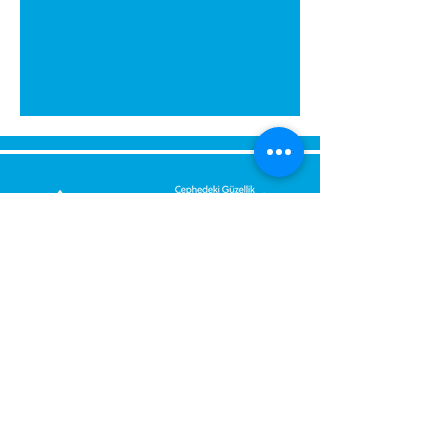
გამოგვიგზავნეთ შეტყობინება,
მოდით დაგიბრუნდეთ
დაუყოვნებლივ.