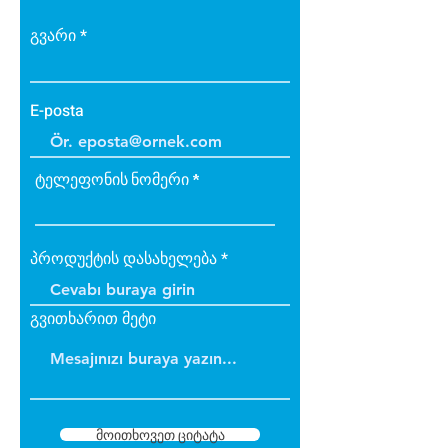
გვარი
E-posta
ტელეფონის ნომერი
პროდუქტის დასახელება
გვითხარით მეტი
მოითხოვეთ ციტატა