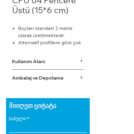
CPÜ 04 Pencere
Üstü (15*6 cm)
Boyları standart 2 metre
olarak üretilmektedir.
Alternatif profillere göre çok
daha ekonomiktir.
Kışın donma ve çatlama,
Kullanım Alanı
yazın yumuşama ve sarkma
yapmaz.
Ambalaj ve Depolama
Yalıtım sistemine tam
uyumludur.
Çok hızlı ve pratik
uygulanabilir.
მიიღეთ ციტატა
Hafiftir, binaya yük getirmez.
Dış koşullara son derece
სახელი
dayanıklıdır.
Sudan, nemden, dondan ve