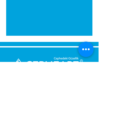
გამოგვიგზავნეთ შეტყობინება,
მოდით დაგიბრუნდეთ
დაუყოვნებლივ.