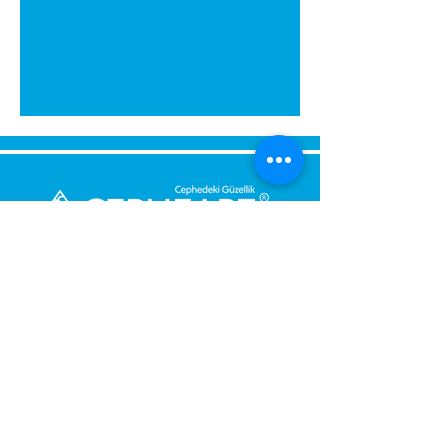
გამოგვიგზავნეთ შეტყობინება,
მოდით დაგიბრუნდეთ
დაუყოვნებლივ.