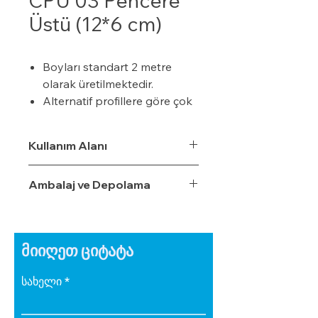
CPÜ 03 Pencere
Üstü (12*6 cm)
Boyları standart 2 metre
olarak üretilmektedir.
Alternatif profillere göre çok
daha ekonomiktir.
Kışın donma ve çatlama,
Kullanım Alanı
yazın yumuşama ve sarkma
yapmaz.
Ambalaj ve Depolama
Yalıtım sistemine tam
uyumludur.
Çok hızlı ve pratik
uygulanabilir.
მიიღეთ ციტატა
Hafiftir, binaya yük getirmez.
Dış koşullara son derece
სახელი
dayanıklıdır.
Sudan, nemden, dondan ve