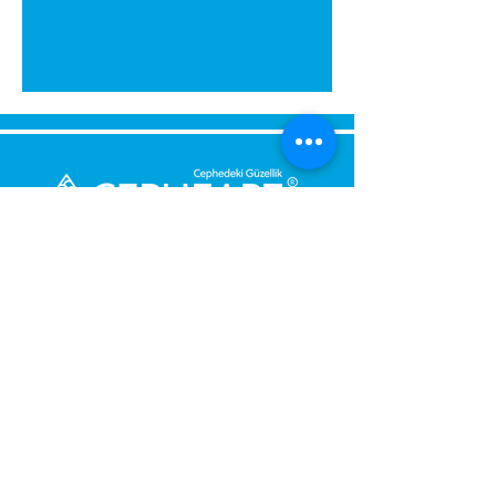
გამოგვიგზავნეთ შეტყობინება,
მოდით დაგიბრუნდეთ
დაუყოვნებლივ.
შენი მესიჯი