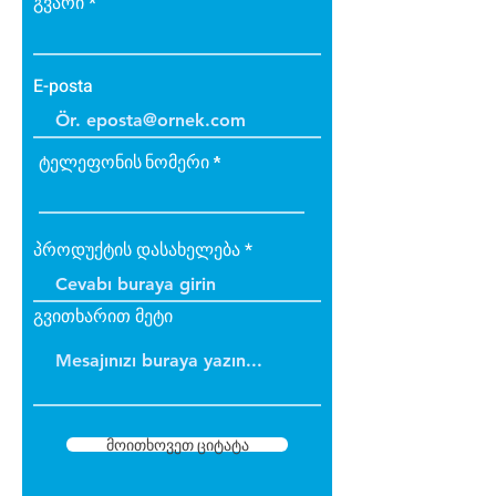
გვარი
E-posta
ტელეფონის ნომერი
პროდუქტის დასახელება
გვითხარით მეტი
მოითხოვეთ ციტატა