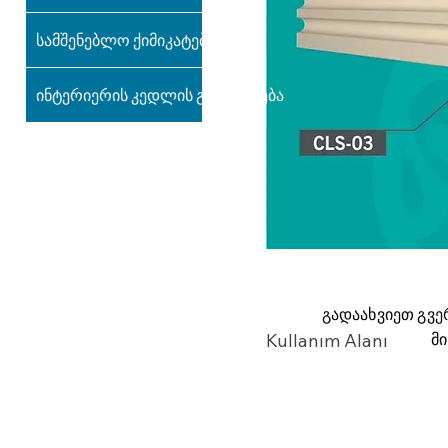
სამშენებლო ქიმიკატები
ინტერიერის კედლის გაფორმება
გადაახვიეთ გვე
მ
Kullanım Alanı