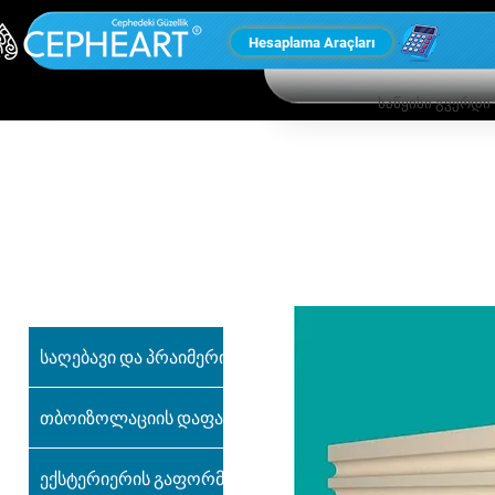
Hesaplama Araçları
საწყისი გვერდი
ჩვენი სხვა
პროდუქტები
საღებავი და პრაიმერი
თბოიზოლაციის დაფა
ექსტერიერის გაფორმება