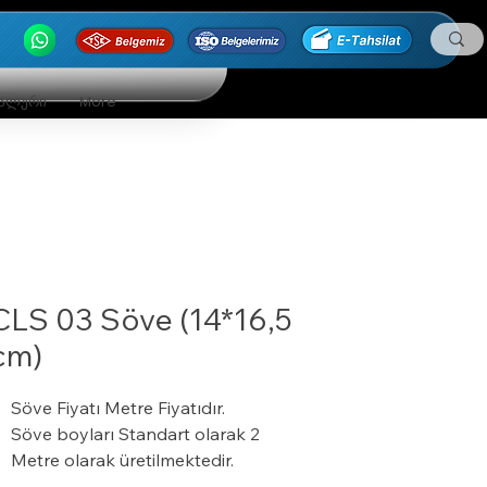
ნალური
More
CLS 03 Söve (14*16,5
cm)
Söve Fiyatı Metre Fiyatıdır.
Söve boyları Standart olarak 2
Metre olarak üretilmektedir.
24 Dansite ( kg/m³ ) ısı yalıtım