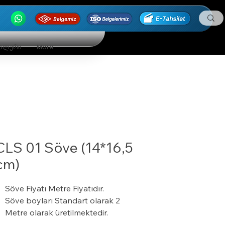
ნალური
More
CLS 01 Söve (14*16,5
cm)
Söve Fiyatı Metre Fiyatıdır.
Söve boyları Standart olarak 2
Metre olarak üretilmektedir.
24 Dansite ( kg/m³ ) ısı yalıtım