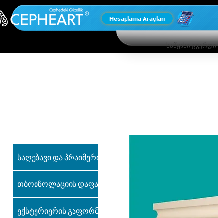
Hesaplama Araçları
საწყისი გვერდი
ჩვენი სხვა
პროდუქტები
საღებავი და პრაიმერი
თბოიზოლაციის დაფა
ექსტერიერის გაფორმება