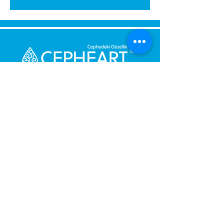
გამოგვიგზავნეთ შეტყობინება,
მოდით დაგიბრუნდეთ
დაუყოვნებლივ.
შენი მესიჯი
ტელეფონის ნომერი