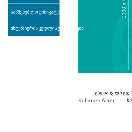
სამშენებლო ქიმიკატები
ინტერიერის კედლის გაფორმება
გადაახვიეთ გვე
მ
Kullanım Alanı