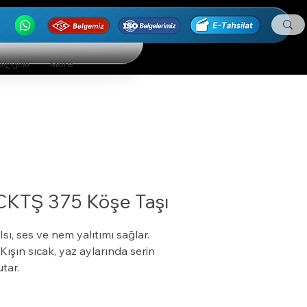
ნალური
More
CKTŞ 375 Köşe Taşı
 Isı, ses ve nem yalıtımı sağlar.
 Kışın sıcak, yaz aylarında serin
utar.
 Özel bir zemine ihtiyaç duymaz.
 Boyalı veya boyasız tüm yüzeylere