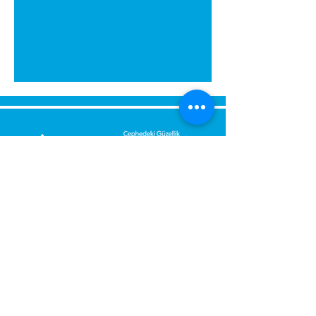
გამოგვიგზავნეთ შეტყობინება,
მოდით დაგიბრუნდეთ
დაუყოვნებლივ.