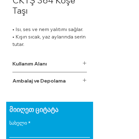
CKTŞ 364 Köşe
Taşı
• Isı, ses ve nem yalıtımı sağlar.
• Kışın sıcak, yaz aylarında serin
tutar.
• Özel bir zemine ihtiyaç
duymaz.
Kullanım Alanı
• Boyalı veya boyasız tüm
yüzeylere uygulanabilir.
Ambalaj ve Depolama
• Uygulaması kolaydır.
• Su, rutubet ve nem geçirme
oranı %3,5'tur.
• Ekonomiktir.
მიიღეთ ციტატა
• Zamanla izolasyon özelliğini
yitirmez.
სახელი
• Darbe emici özelliğe sahiptir.
• Zehirli gazlar içermez.