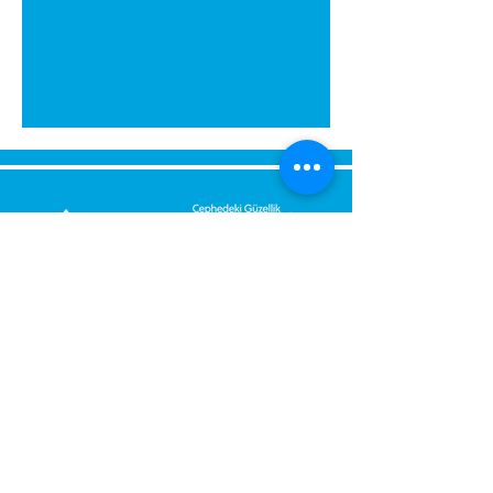
გამოგვიგზავნეთ შეტყობინება,
მოდით დაგიბრუნდეთ
დაუყოვნებლივ.