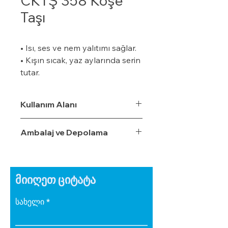
CKTŞ 358 Köşe
Taşı
• Isı, ses ve nem yalıtımı sağlar.
• Kışın sıcak, yaz aylarında serin
tutar.
• Özel bir zemine ihtiyaç
duymaz.
Kullanım Alanı
• Boyalı veya boyasız tüm
yüzeylere uygulanabilir.
Ambalaj ve Depolama
• Uygulaması kolaydır.
• Su, rutubet ve nem geçirme
oranı %3,5'tur.
• Ekonomiktir.
მიიღეთ ციტატა
• Zamanla izolasyon özelliğini
yitirmez.
სახელი
• Darbe emici özelliğe sahiptir.
• Zehirli gazlar içermez.