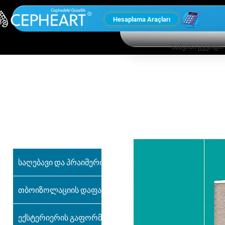
Hesaplama Araçları
საწყისი გვერდი
ჩვენი სხვა
პროდუქტები
საღებავი და პრაიმერი
თბოიზოლაციის დაფა
ექსტერიერის გაფორმება