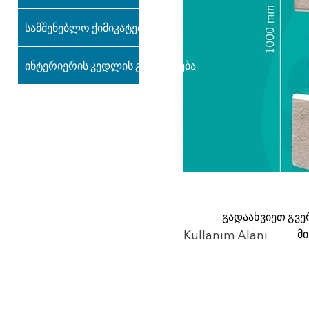
სამშენებლო ქიმიკატები
ინტერიერის კედლის გაფორმება
გადაახვიეთ გვე
მ
Kullanım Alanı