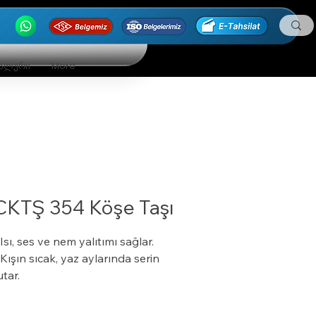
ნალური
More
CKTŞ 354 Köşe Taşı
 Isı, ses ve nem yalıtımı sağlar.
 Kışın sıcak, yaz aylarında serin
utar.
 Özel bir zemine ihtiyaç duymaz.
 Boyalı veya boyasız tüm yüzeylere