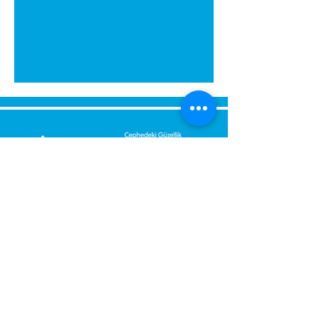
გამოგვიგზავნეთ შეტყობინება,
მოდით დაგიბრუნდეთ
დაუყოვნებლივ.