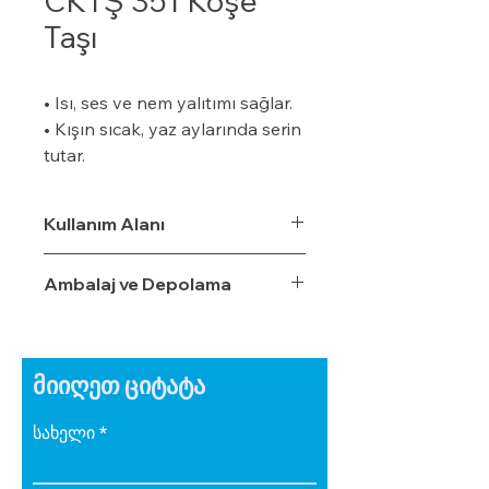
CKTŞ 351 Köşe
Taşı
• Isı, ses ve nem yalıtımı sağlar.
• Kışın sıcak, yaz aylarında serin
tutar.
• Özel bir zemine ihtiyaç
duymaz.
Kullanım Alanı
• Boyalı veya boyasız tüm
yüzeylere uygulanabilir.
Ambalaj ve Depolama
• Uygulaması kolaydır.
• Su, rutubet ve nem geçirme
oranı %3,5'tur.
• Ekonomiktir.
მიიღეთ ციტატა
• Zamanla izolasyon özelliğini
yitirmez.
სახელი
• Darbe emici özelliğe sahiptir.
• Zehirli gazlar içermez.