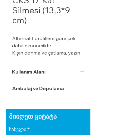
CKS 17 Kat
Silmesi (13,3*9
cm)
Alternatif profillere göre çok
daha ekonomiktir.
Kışın donma ve çatlama, yazın
yumuşama ve sarkma yapmaz.
Yalıtım sistemine tam
Kullanım Alanı
uyumludur.
Çok hızlı ve pratik uygulanabilir.
Ambalaj ve Depolama
Hafiftir, binaya yük getirmez.
Dış koşullara son derece
dayanıklıdır.
Sudan, nemden, dondan ve
მიიღეთ ციტატა
Güneş ışınlarından etkilenmez.
სახელი