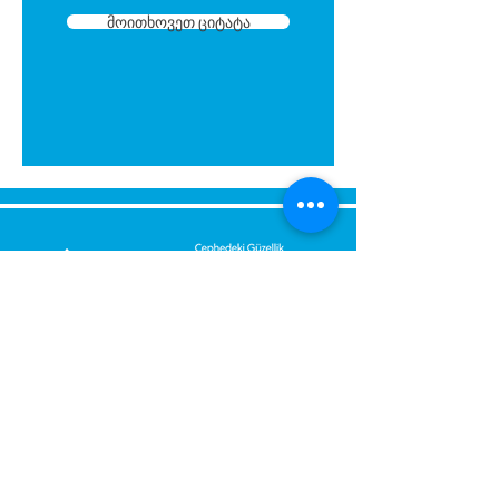
მოითხოვეთ ციტატა
გამოგვიგზავნეთ შეტყობინება,
მოდით დაგიბრუნდეთ
დაუყოვნებლივ.