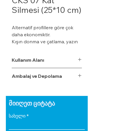
CKS 07 Kat
Silmesi (25*10 cm)
Alternatif profillere göre çok
daha ekonomiktir.
Kışın donma ve çatlama, yazın
yumuşama ve sarkma yapmaz.
Yalıtım sistemine tam
Kullanım Alanı
uyumludur.
Çok hızlı ve pratik uygulanabilir.
Ambalaj ve Depolama
Hafiftir, binaya yük getirmez.
Dış koşullara son derece
dayanıklıdır.
Sudan, nemden, dondan ve
მიიღეთ ციტატა
Güneş ışınlarından etkilenmez.
სახელი