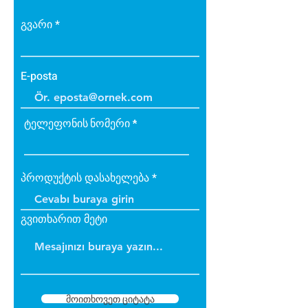
გვარი
E-posta
ტელეფონის ნომერი
პროდუქტის დასახელება
გვითხარით მეტი
მოითხოვეთ ციტატა