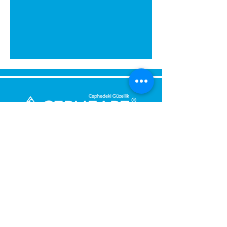
გამოგვიგზავნეთ შეტყობინება,
მოდით დაგიბრუნდეთ
დაუყოვნებლივ.