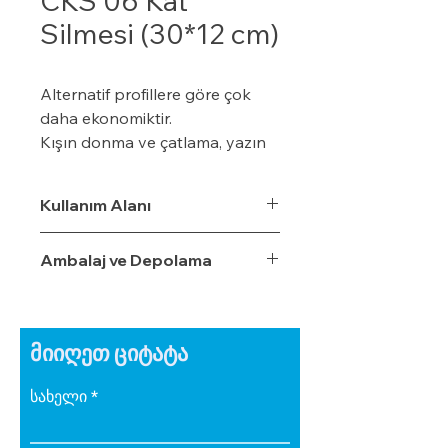
CKS 06 Kat
Silmesi (30*12 cm)
Alternatif profillere göre çok
daha ekonomiktir.
Kışın donma ve çatlama, yazın
yumuşama ve sarkma yapmaz.
Yalıtım sistemine tam
Kullanım Alanı
uyumludur.
Çok hızlı ve pratik uygulanabilir.
Ambalaj ve Depolama
Hafiftir, binaya yük getirmez.
Dış koşullara son derece
dayanıklıdır.
Sudan, nemden, dondan ve
მიიღეთ ციტატა
Güneş ışınlarından etkilenmez.
სახელი