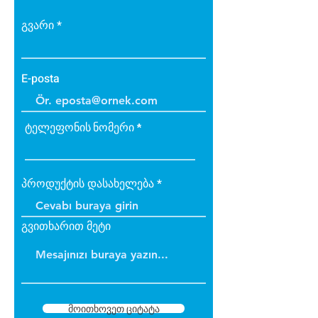
გვარი
E-posta
ტელეფონის ნომერი
პროდუქტის დასახელება
გვითხარით მეტი
მოითხოვეთ ციტატა