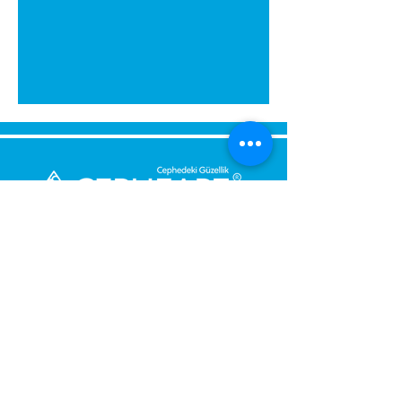
გამოგვიგზავნეთ შეტყობინება,
მოდით დაგიბრუნდეთ
დაუყოვნებლივ.