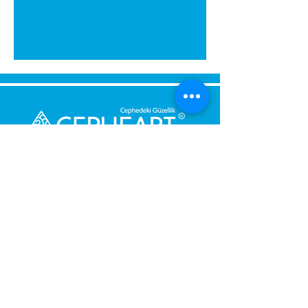
გამოგვიგზავნეთ შეტყობინება,
მოდით დაგიბრუნდეთ
დაუყოვნებლივ.
შენი მესიჯი