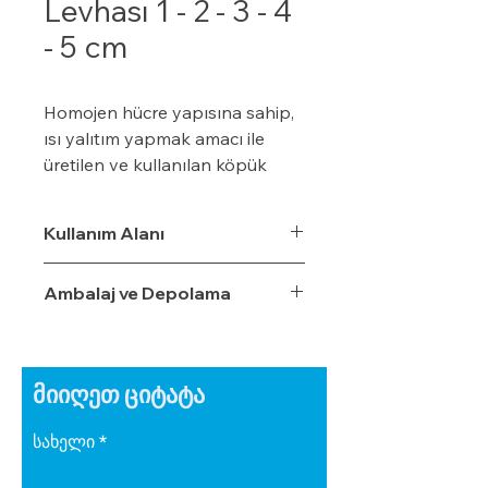
Levhası 1 - 2 - 3 - 4
- 5 cm
Homojen hücre yapısına sahip,
ısı yalıtım yapmak amacı ile
üretilen ve kullanılan köpük
malzemelerdir.
Soğuk hava depolarında
Kullanım Alanı
yalıtım, temellerde ve perde
duvarlarda membran koruyucu,
Ambalaj ve Depolama
çatılarda ısı yalıtım amacı ile
kullanılır
მიიღეთ ციტატა
სახელი