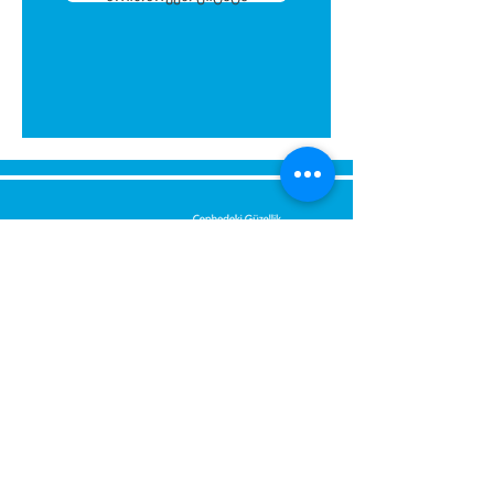
გამოგვიგზავნეთ შეტყობინება,
მოდით დაგიბრუნდეთ
დაუყოვნებლივ.