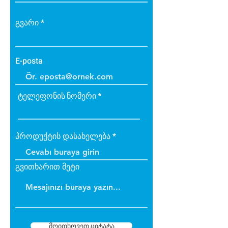
გვარი
E-posta
ტელეფონის ნომერი
პროდუქტის დასახელება
გვითხარით მეტი
მოითხოვეთ ციტატა