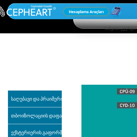
Hesaplama Araçları
საწყისი გვერდი
ჩვენი სხვა
პროდუქტები
საღებავი და პრაიმერი
თბოიზოლაციის დაფა
ექსტერიერის გაფორმება