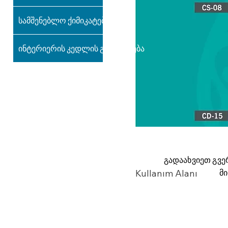
სამშენებლო ქიმიკატები
ინტერიერის კედლის გაფორმება
გადაახვიეთ გვე
მ
Kullanım Alanı