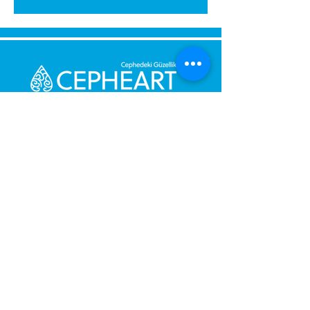
გამოგვიგზავნეთ შეტყობინება,
მოდით დაგიბრუნდეთ
დაუყოვნებლივ.
შენი მესიჯი
ტელეფონის ნომერი