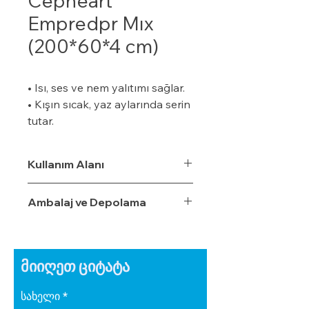
Cepheart
Empredpr Mıx
(200*60*4 cm)
• Isı, ses ve nem yalıtımı sağlar.
• Kışın sıcak, yaz aylarında serin
tutar.
• Özel bir zemine ihtiyaç
duymaz.
Kullanım Alanı
• Boyalı veya boyasız tüm
yüzeylere uygulanabilir.
Ambalaj ve Depolama
• Uygulaması kolaydır.
• Su, rutubet ve nem geçirme
oranı %3,5'tur.
• Ekonomiktir.
მიიღეთ ციტატა
• Zamanla izolasyon özelliğini
yitirmez.
სახელი
• Darbe emici özelliğe sahiptir.