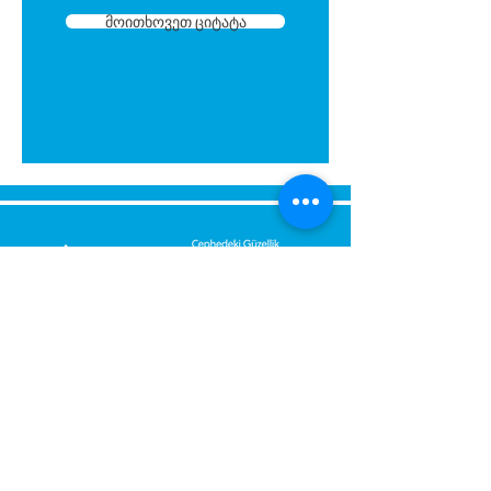
მოითხოვეთ ციტატა
გამოგვიგზავნეთ შეტყობინება,
მოდით დაგიბრუნდეთ
დაუყოვნებლივ.