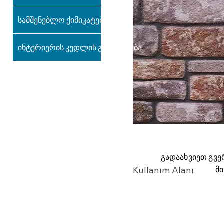
სამშენებლო ქიმიკატები
ინტერიერის კედლის გაფორმება
გადაახვიეთ გვე
მ
Kullanım Alanı