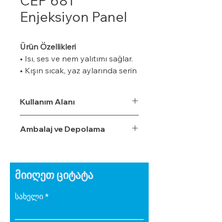
CEP 681
Enjeksiyon Panel
Ürün Özellikleri
• Isı, ses ve nem yalıtımı sağlar.
• Kışın sıcak, yaz aylarında serin
tutar.
• Özel bir zemine ihtiyaç
Kullanım Alanı
duymaz.
• Boyalı veya boyasız tüm
Ambalaj ve Depolama
yüzeylere uygulanabilir.
• Uygulaması kolaydır.
• Su, rutubet ve nem geçirme
oranı %3,5'tur.
მიიღეთ ციტატა
• Ekonomiktir.
• Zamanla izolasyon özelliğini
სახელი
yitirmez.
• Darbe emici özelliğe sahiptir.