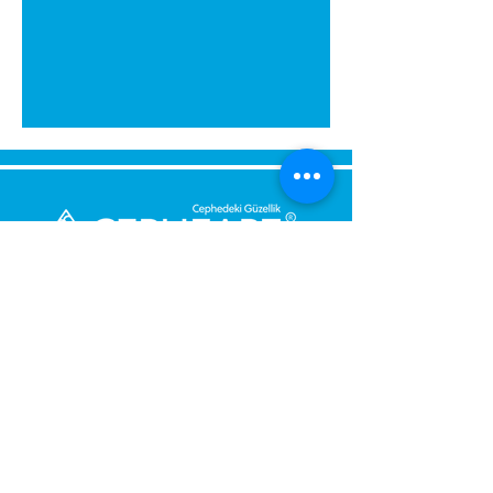
გამოგვიგზავნეთ შეტყობინება,
მოდით დაგიბრუნდეთ
დაუყოვნებლივ.