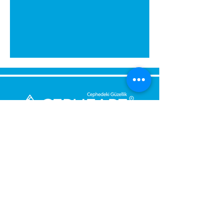
გამოგვიგზავნეთ შეტყობინება,
მოდით დაგიბრუნდეთ
დაუყოვნებლივ.