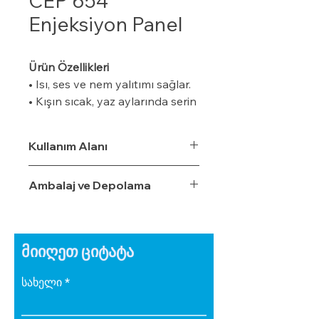
CEP 654
Enjeksiyon Panel
Ürün Özellikleri
• Isı, ses ve nem yalıtımı sağlar.
• Kışın sıcak, yaz aylarında serin
tutar.
• Özel bir zemine ihtiyaç
Kullanım Alanı
duymaz.
• Boyalı veya boyasız tüm
Ambalaj ve Depolama
yüzeylere uygulanabilir.
• Uygulaması kolaydır.
• Su, rutubet ve nem geçirme
oranı %3,5'tur.
მიიღეთ ციტატა
• Ekonomiktir.
• Zamanla izolasyon özelliğini
სახელი
yitirmez.
• Darbe emici özelliğe sahiptir.