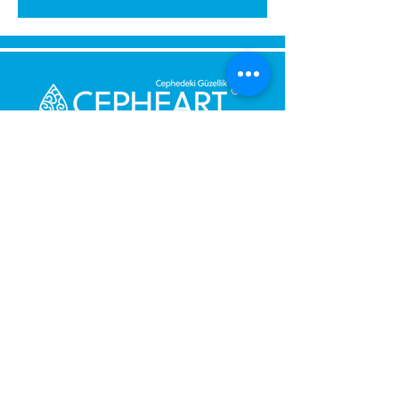
გამოგვიგზავნეთ შეტყობინება,
მოდით დაგიბრუნდეთ
დაუყოვნებლივ.
შენი მესიჯი
ტელეფონის ნომერი