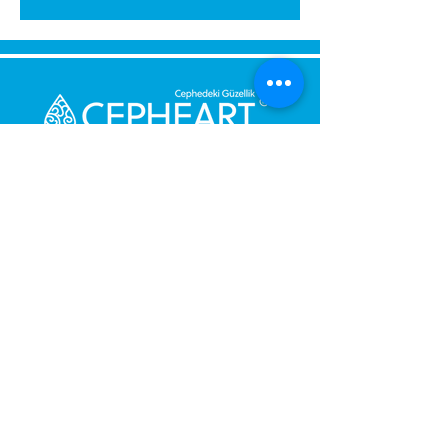
გამოგვიგზავნეთ შეტყობინება,
მოდით დაგიბრუნდეთ
დაუყოვნებლივ.
შენი მესიჯი
ტელეფონის ნომერი