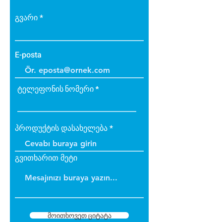
გვარი
E-posta
ტელეფონის ნომერი
პროდუქტის დასახელება
გვითხარით მეტი
მოითხოვეთ ციტატა