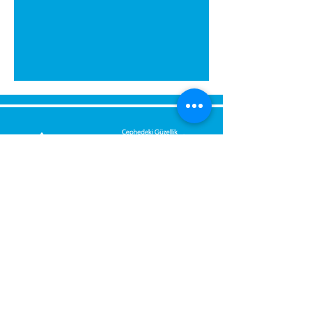
გამოგვიგზავნეთ შეტყობინება,
მოდით დაგიბრუნდეთ
დაუყოვნებლივ.