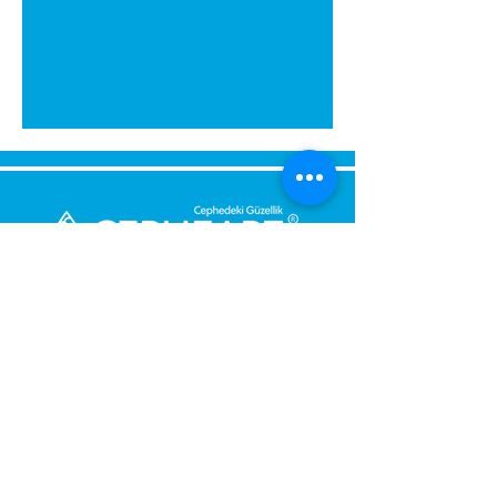
გამოგვიგზავნეთ შეტყობინება,
მოდით დაგიბრუნდეთ
დაუყოვნებლივ.