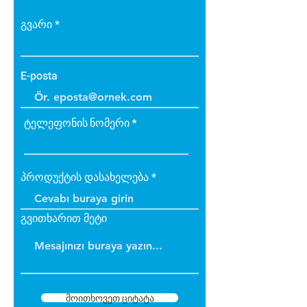
გვარი
E-posta
ტელეფონის ნომერი
პროდუქტის დასახელება
გვითხარით მეტი
მოითხოვეთ ციტატა