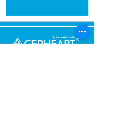
გამოგვიგზავნეთ შეტყობინება,
მოდით დაგიბრუნდეთ
დაუყოვნებლივ.
შენი მესიჯი