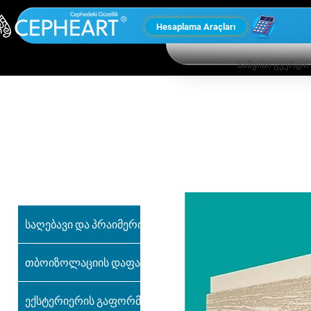
Hesaplama Araçları
საწყისი გვერდი
ჩვენი სხვა
პროდუქტები
საღებავი და პრაიმერი
თბოიზოლაციის დაფა
ექსტერიერის გაფორმება