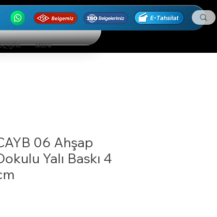
ნალური
More
CAYB 06 Ahşap
Dokulu Yalı Baskı 4
cm