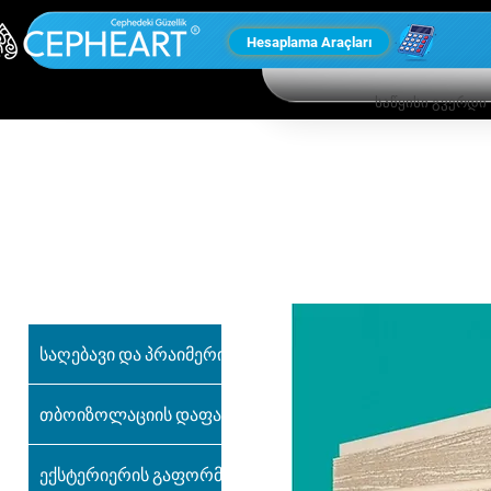
Hesaplama Araçları
საწყისი გვერდი
ჩვენი სხვა
პროდუქტები
საღებავი და პრაიმერი
თბოიზოლაციის დაფა
ექსტერიერის გაფორმება