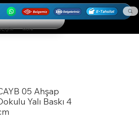
ნალური
More
CAYB 05 Ahşap
Dokulu Yalı Baskı 4
cm