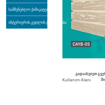
სამშენებლო ქიმიკატები
ინტერიერის კედლის გაფორმება
გადაახვიეთ გვე
მ
Kullanım Alanı