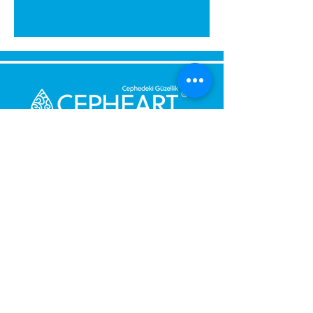
გამოგვიგზავნეთ შეტყობინება,
მოდით დაგიბრუნდეთ
დაუყოვნებლივ.
შენი მესიჯი