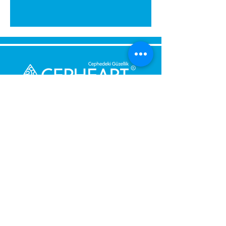
გამოგვიგზავნეთ შეტყობინება,
მოდით დაგიბრუნდეთ
დაუყოვნებლივ.
შენი მესიჯი